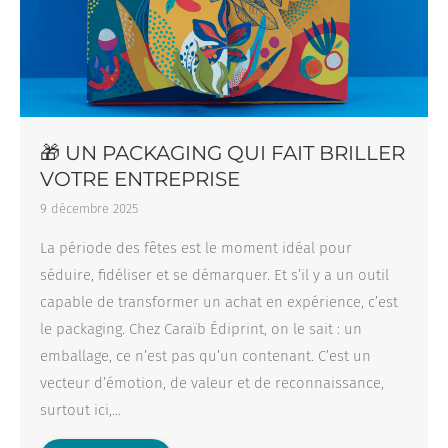
🎁 UN PACKAGING QUI FAIT BRILLER
VOTRE ENTREPRISE
9 décembre 2025
La période des fêtes est le moment idéal pour
séduire, fidéliser et se démarquer. Et s’il y a un outil
capable de transformer un achat en expérience, c’est
le packaging. Chez Caraïb Édiprint, on le sait : un
emballage, ce n’est pas qu’un contenant. C’est un
vecteur d’émotion, de valeur et de reconnaissance,
surtout ici,…