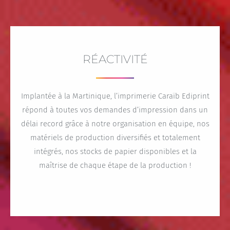
RÉACTIVITÉ
Implantée à la Martinique, l’imprimerie Caraïb Ediprint
répond à toutes vos demandes d’impression dans un
délai record grâce à notre organisation en équipe, nos
matériels de production diversifiés et totalement
intégrés, nos stocks de papier disponibles et la
maîtrise de chaque étape de la production !