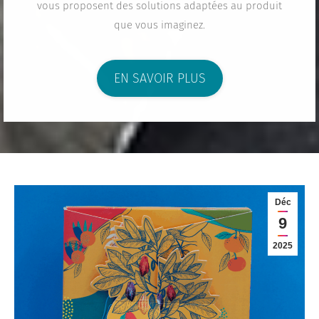
vous proposent des solutions adaptées au produit
que vous imaginez.
EN SAVOIR PLUS
Déc
9
2025