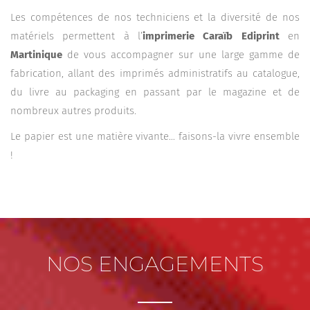
Les compétences de nos techniciens et la diversité de nos
matériels permettent à l’
imprimerie
Caraïb Ediprint
en
Martinique
de vous accompagner sur une large gamme de
fabrication, allant des imprimés administratifs au catalogue,
du livre au packaging en passant par le magazine et de
nombreux autres produits.
Le papier est une matière vivante… faisons-la vivre ensemble
!
NOS ENGAGEMENTS