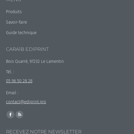
Produits
Savoir-faire
Guide technique
CARAÏB EDIPRINT
Bois Quarré, 97232 Le Lamentin
Tél. :
05 96 50 28 28
Email :
contact@ediprint.pro
Trouvez nous sur :
La
La
page
page
RECEVEZ NOTRE NEWSLETTER
Facebook
RSS