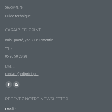
Savoir-faire
Guide technique
CARAÏB EDIPRINT
Bois Quarré, 97232 Le Lamentin
Tél. :
05 96 50 28 28
Email :
contact@ediprint.pro
Trouvez nous sur :
La
La
page
page
RECEVEZ NOTRE NEWSLETTER
Facebook
RSS
s'ouvre
s'ouvre
Email :