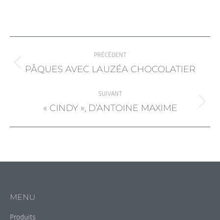
NAVIGATION
PRÉCÉDENT
ARTICLE
Article
PÂQUES AVEC LAUZÉA CHOCOLATIER
précédent
SUIVANT
:
Article
« CINDY », D’ANTOINE MAXIME
suivant
:
MENU
Produits