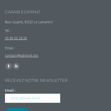
CARAÏB EDIPRINT
Bois Quarré, 97232 Le Lamentin
Tél. :
05 96 50 28 28
Email :
contact@ediprint.pro
Trouvez nous sur :
La
La
page
page
RECEVEZ NOTRE NEWSLETTER
Facebook
RSS
s'ouvre
s'ouvre
Email :
dans
dans
une
une
nouvelle
nouvelle