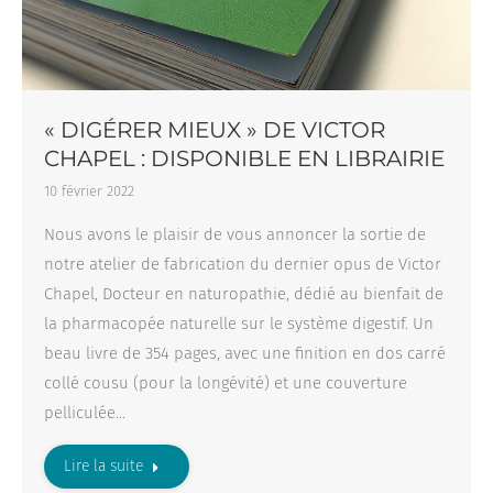
« DIGÉRER MIEUX » DE VICTOR
CHAPEL : DISPONIBLE EN LIBRAIRIE
10 février 2022
Nous avons le plaisir de vous annoncer la sortie de
notre atelier de fabrication du dernier opus de Victor
Chapel, Docteur en naturopathie, dédié au bienfait de
la pharmacopée naturelle sur le système digestif. Un
beau livre de 354 pages, avec une finition en dos carré
collé cousu (pour la longévité) et une couverture
pelliculée…
Lire la suite