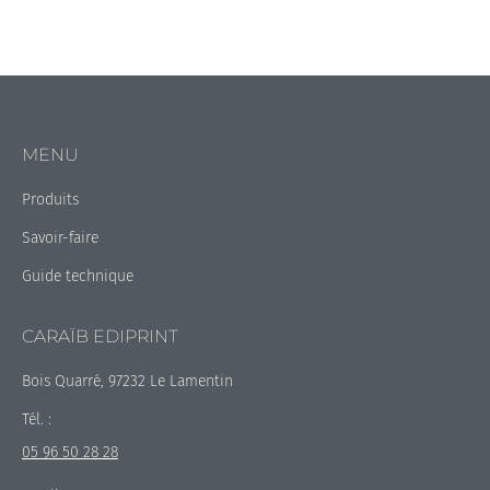
MENU
Produits
Savoir-faire
Guide technique
CARAÏB EDIPRINT
Bois Quarré, 97232 Le Lamentin
Tél. :
05 96 50 28 28