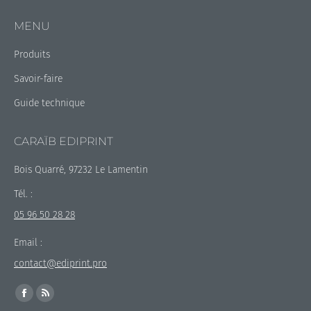
MENU
Produits
Savoir-faire
Guide technique
CARAÏB EDIPRINT
Bois Quarré, 97232 Le Lamentin
Tél. :
05 96 50 28 28
Email :
contact@ediprint.pro
Trouvez nous sur :
La
La