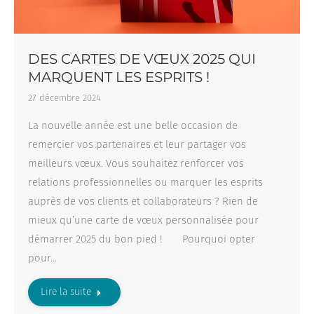
DES CARTES DE VŒUX 2025 QUI
MARQUENT LES ESPRITS !
27 décembre 2024
La nouvelle année est une belle occasion de
remercier vos partenaires et leur partager vos
meilleurs vœux. Vous souhaitez renforcer vos
relations professionnelles ou marquer les esprits
auprès de vos clients et collaborateurs ? Rien de
mieux qu’une carte de vœux personnalisée pour
démarrer 2025 du bon pied ! Pourquoi opter
pour…
Lire la suite